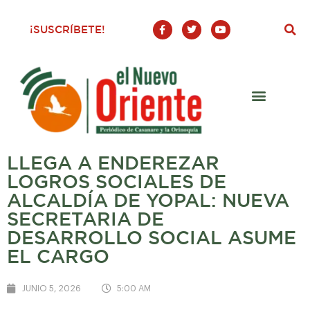
F
T
Y
¡SUSCRÍBETE!
a
w
o
c
i
u
e
t
t
b
t
u
o
e
b
o
r
e
k
-
f
LLEGA A ENDEREZAR
LOGROS SOCIALES DE
ALCALDÍA DE YOPAL: NUEVA
SECRETARIA DE
DESARROLLO SOCIAL ASUME
EL CARGO
JUNIO 5, 2026
5:00 AM