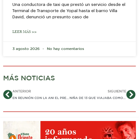
Una conductora de taxi que prestó un servicio desde el
Terminal de Transporte de Yopal hasta el barrio Villa
David, denunció un presunto caso de
LEER MÁS >>
3 agosto 2026
No hay comentarios
MÁS NOTICIAS
Ant
Si
ANTERIOR
SIGUIENTE
EN REUNIÓN CON LA ANI EL PRESIDENTE DE LA ASAMBLEA DE CASANARE LOGRA ACUERDOS PARA MITIGAR IMPACTO DE AUMENTO DE COBRO EN EL PEAJE «SAN PEDRO» DE VILLANUEVA
NIÑA DE 13 QUE VIAJABA COMO POLIZÓN DE TRACTOMULA ES LA SEGUNDA VÍCTIMA FATAL DE ACCIDENTES DE 2026 EN YOPAL