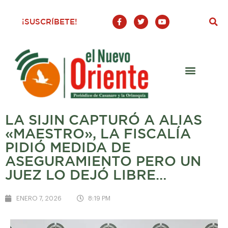
F
T
Y
¡SUSCRÍBETE!
a
w
o
c
i
u
e
t
t
b
t
u
o
e
b
o
r
e
k
-
f
LA SIJIN CAPTURÓ A ALIAS
«MAESTRO», LA FISCALÍA
PIDIÓ MEDIDA DE
ASEGURAMIENTO PERO UN
JUEZ LO DEJÓ LIBRE…
ENERO 7, 2026
8:19 PM