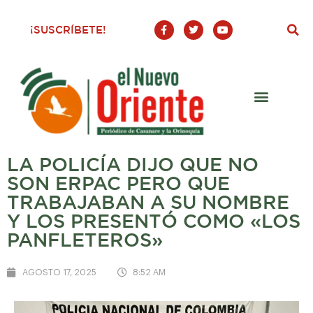
F
T
Y
¡SUSCRÍBETE!
a
w
o
c
i
u
e
t
t
b
t
u
o
e
b
o
r
e
k
-
f
LA POLICÍA DIJO QUE NO
SON ERPAC PERO QUE
TRABAJABAN A SU NOMBRE
Y LOS PRESENTÓ COMO «LOS
PANFLETEROS»
AGOSTO 17, 2025
8:52 AM