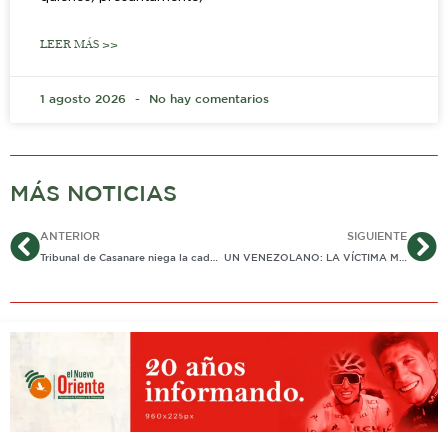
LEER MÁS >>
1 agosto 2026
No hay comentarios
MÁS NOTICIAS
Ant
Si
ANTERIOR
SIGUIENTE
Tribunal de Casanare niega la caducidad de la demanda por contrato del Parque Nacua
UN VENEZOLANO: LA VÍCTIMA MORTAL #44 EN ACCIDENTES DE TRÁNSITO EN YOPAL…