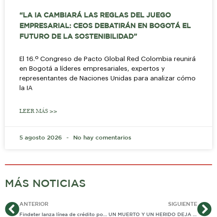
“LA IA CAMBIARÁ LAS REGLAS DEL JUEGO
EMPRESARIAL: CEOS DEBATIRÁN EN BOGOTÁ EL
FUTURO DE LA SOSTENIBILIDAD”
El 16.º Congreso de Pacto Global Red Colombia reunirá
en Bogotá a líderes empresariales, expertos y
representantes de Naciones Unidas para analizar cómo
la IA
LEER MÁS >>
5 agosto 2026
No hay comentarios
MÁS NOTICIAS
Ant
Si
ANTERIOR
SIGUIENTE
Findeter lanza línea de crédito por USD150 millones para proyectos de eficiencia energética, movilidad urbana, agua potable y saneamiento básico
UN MUERTO Y UN HERIDO DEJA BALACERA DE SUJETOS QUE LANZABAN PAQUETES HACIA LA CÁRCEL Y SE ENFRENTARON AL GAULA