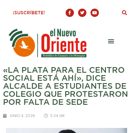
F
T
Y
¡SUSCRÍBETE!
a
w
o
c
i
u
e
t
t
b
t
u
o
e
b
o
r
e
k
-
f
«LA PLATA PARA EL CENTRO
SOCIAL ESTÁ AHÍ», DICE
ALCALDE A ESTUDIANTES DE
COLEGIO QUE PROTESTARON
POR FALTA DE SEDE
JUNIO 4, 2026
5:24 AM