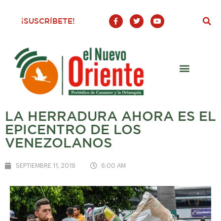
F
T
Y
¡SUSCRÍBETE!
a
w
o
c
i
u
e
t
t
b
t
u
o
e
b
o
r
e
k
-
f
LA HERRADURA AHORA ES EL
EPICENTRO DE LOS
VENEZOLANOS
SEPTIEMBRE 11, 2019
6:00 AM