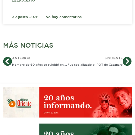
LEER MÁS >>
3 agosto 2026
No hay comentarios
MÁS NOTICIAS
Ant
Si
ANTERIOR
SIGUIENTE
Hombre de 60 años se suicidó en la semana de lucha contra el suicidio
Fue socializado el POT de Casanare