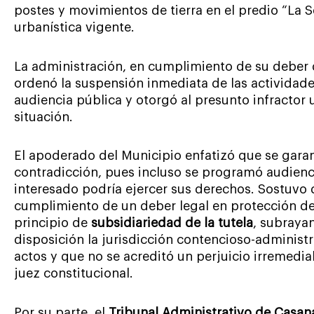
postes y movimientos de tierra en el predio “La Sel
urbanística vigente.
La administración, en cumplimiento de su deber d
ordenó la suspensión inmediata de las actividades 
audiencia pública y otorgó al presunto infractor 
situación.
El apoderado del Municipio enfatizó que se garan
contradicción, pues incluso se programó audienc
interesado podría ejercer sus derechos. Sostuvo 
cumplimiento de un deber legal en protección del
principio de
subsidiariedad de la tutela
, subraya
disposición la jurisdicción contencioso-administra
actos y que no se acreditó un perjuicio irremediab
juez constitucional.
Por su parte, el
Tribunal Administrativo de Casan