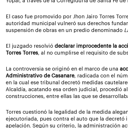
Yopal, a través de la Corregiduría de Santa Fe de 
El caso fue promovido por Jhon Jairo Torres Torre
autoridad municipal vulneró sus derechos fundam
suspensión de obras en un predio denominado
L
El juzgado resolvió
declarar improcedente la acci
Torres Torres
, al no cumplirse el requisito de sub
La controversia se originó en el marco de una
acc
Administrativo de Casanare
, radicada con el n
en la cual ese tribunal decretó medidas cautelare
Alcaldía, acatando esa orden judicial, procedió a
construcciones, entre ellas las que se desarrolla
Torres cuestionó la legalidad de la medida aleg
ejecutoriada, pues contra el auto que la decretó 
apelación. Según su criterio, la administración act