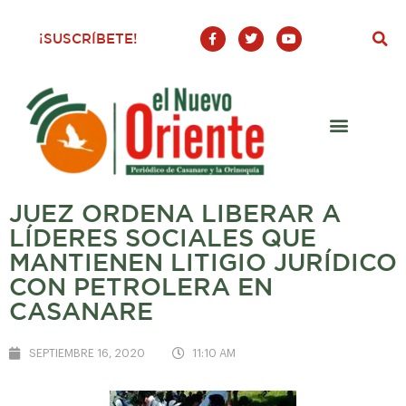
F
T
Y
¡SUSCRÍBETE!
a
w
o
c
i
u
e
t
t
b
t
u
o
e
b
o
r
e
k
-
f
JUEZ ORDENA LIBERAR A
LÍDERES SOCIALES QUE
MANTIENEN LITIGIO JURÍDICO
CON PETROLERA EN
CASANARE
SEPTIEMBRE 16, 2020
11:10 AM