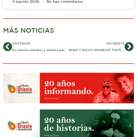
4 agosto 2026
No hay comentarios
MÁS NOTICIAS
Ant
Si
ANTERIOR
SIGUIENTE
En camino estudios y diseños para interconexión de Casanare y Boyacá por Labranzagrande
SANO Y SALVO APARECIÓ TOPÓGRAFO PERDIDO DESDE ANOCHE EN ZONA RURAL DE MANÍ