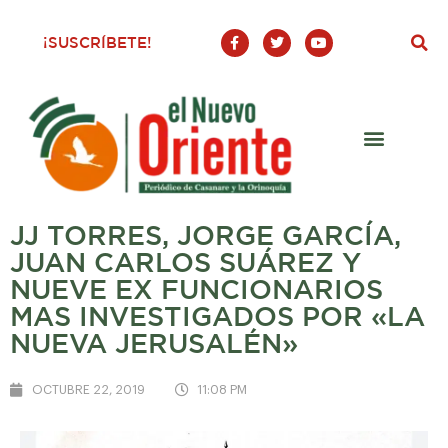
F
T
Y
¡SUSCRÍBETE!
a
w
o
c
i
u
e
t
t
b
t
u
o
e
b
o
r
e
k
-
f
JJ TORRES, JORGE GARCÍA,
JUAN CARLOS SUÁREZ Y
NUEVE EX FUNCIONARIOS
MAS INVESTIGADOS POR «LA
NUEVA JERUSALÉN»
OCTUBRE 22, 2019
11:08 PM