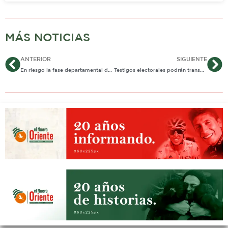
MÁS NOTICIAS
Ant
Si
ANTERIOR
SIGUIENTE
En riesgo la fase departamental del Garcero del Llano
Testigos electorales podrán transmitir en vivo preconteo de votos y escrutinio