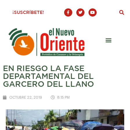
F
T
Y
¡SUSCRÍBETE!
a
w
o
c
i
u
e
t
t
b
t
u
o
e
b
o
r
e
k
-
f
EN RIESGO LA FASE
DEPARTAMENTAL DEL
GARCERO DEL LLANO
OCTUBRE 22, 2019
8:15 PM