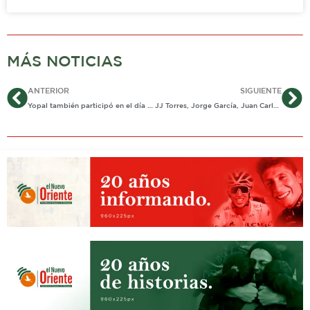
MÁS NOTICIAS
Ant
Si
ANTERIOR
SIGUIENTE
Yopal también participó en el día del voluntario Telefónica
JJ Torres, Jorge García, Juan Carlos Suárez y nueve ex funcionarios mas investigados por «La nueva Jerusalén»