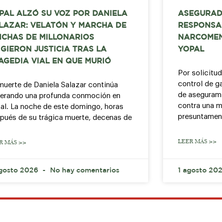
PAL ALZÓ SU VOZ POR DANIELA
ASEGURAD
LAZAR: VELATÓN Y MARCHA DE
RESPONSA
NCHAS DE MILLONARIOS
NARCOMEN
IGIERON JUSTICIA TRAS LA
YOPAL
AGEDIA VIAL EN QUE MURIÓ
Por solicitud
control de g
muerte de Daniela Salazar continúa
de asegurami
erando una profunda conmoción en
contra una m
al. La noche de este domingo, horas
presuntamen
pués de su trágica muerte, decenas de
LEER MÁS >>
R MÁS >>
gosto 2026
No hay comentarios
1 agosto 20