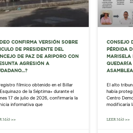
IDEO CONFIRMA VERSIÓN SOBRE
CONSEJO 
NCULO DE PRESIDENTE DEL
PÉRDIDA D
NCEJO DE PAZ DE ARIPORO CON
MARISELA
ESUNTA AGRESIÓN A
QUEDARÍA 
UDADANO…?
ASAMBLEA
registro fílmico obtenido en el Billar
El alto tribu
 Esquinazo de la Séptima» durante el
había protegi
rnes 17 de julio de 2026, confirmaría la
Centro Democ
micia informativa que
modificaría 
R MÁS >>
LEER MÁS >>