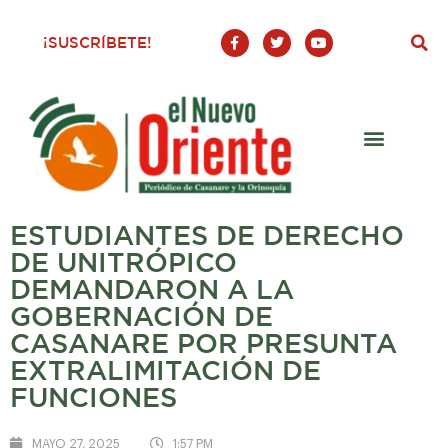
F
T
Y
¡SUSCRÍBETE!
a
w
o
c
i
u
e
t
t
b
t
u
o
e
b
o
r
e
k
-
f
ESTUDIANTES DE DERECHO
DE UNITRÓPICO
DEMANDARON A LA
GOBERNACIÓN DE
CASANARE POR PRESUNTA
EXTRALIMITACIÓN DE
FUNCIONES
MAYO 27, 2025
1:57 PM