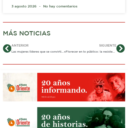
3 agosto 2026
No hay comentarios
MÁS NOTICIAS
Ant
Si
ANTERIOR
SIGUIENTE
Las mujeres líderes que se convirtieron en “las madres” de la salud en Casanare
«Florecer en lo público: la resistencia de las mujeres en la política casanareña»