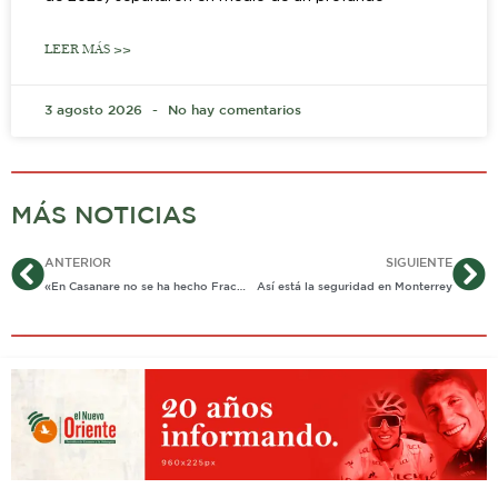
LEER MÁS >>
3 agosto 2026
No hay comentarios
MÁS NOTICIAS
Ant
Si
ANTERIOR
SIGUIENTE
«En Casanare no se ha hecho Fracking»: ANH
Así está la seguridad en Monterrey