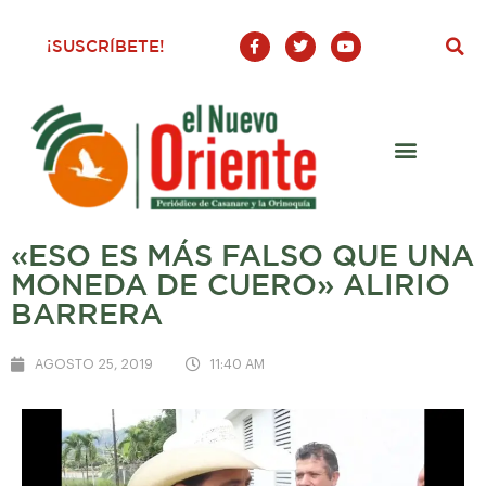
F
T
Y
¡SUSCRÍBETE!
a
w
o
c
i
u
e
t
t
b
t
u
o
e
b
o
r
e
k
-
f
«ESO ES MÁS FALSO QUE UNA
MONEDA DE CUERO» ALIRIO
BARRERA
AGOSTO 25, 2019
11:40 AM