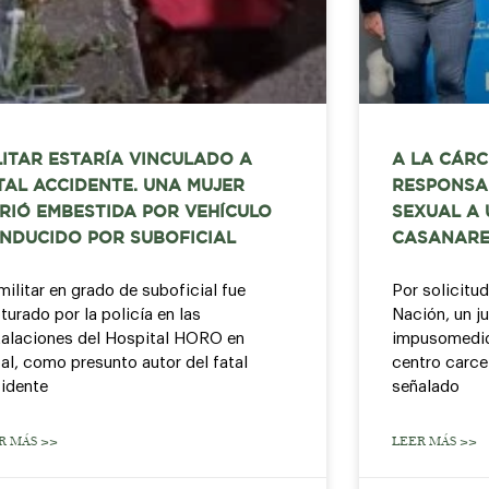
LITAR ESTARÍA VINCULADO A
A LA CÁRC
TAL ACCIDENTE. UNA MUJER
RESPONSA
RIÓ EMBESTIDA POR VEHÍCULO
SEXUAL A 
NDUCIDO POR SUBOFICIAL
CASANAR
militar en grado de suboficial fue
Por solicitud
turado por la policía en las
Nación, un j
talaciones del Hospital HORO en
impusomedid
al, como presunto autor del fatal
centro carce
idente
señalado
R MÁS >>
LEER MÁS >>