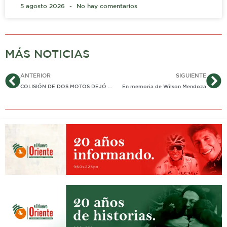
5 agosto 2026
No hay comentarios
MÁS NOTICIAS
Ant
Si
ANTERIOR
SIGUIENTE
COLISIÓN DE DOS MOTOS DEJÓ UNA VÍCTIMA MORTAL EN VÍAS DE YOPAL
En memoria de Wilson Mendoza