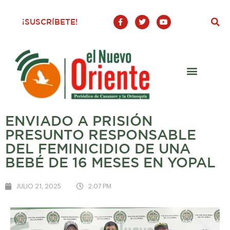
F
T
Y
¡SUSCRÍBETE!
a
w
o
c
i
u
e
t
t
b
t
u
o
e
b
o
r
e
k
-
f
ENVIADO A PRISIÓN
PRESUNTO RESPONSABLE
DEL FEMINICIDIO DE UNA
BEBÉ DE 16 MESES EN YOPAL
JULIO 21, 2025
2:07 PM