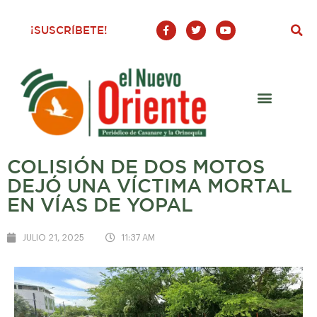
F
T
Y
¡SUSCRÍBETE!
a
w
o
c
i
u
e
t
t
b
t
u
o
e
b
o
r
e
k
-
f
COLISIÓN DE DOS MOTOS
DEJÓ UNA VÍCTIMA MORTAL
EN VÍAS DE YOPAL
JULIO 21, 2025
11:37 AM