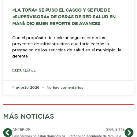
«LA TOÑA» SE PUSO EL CASCO Y SE FUE DE
«SUPERVISORA» DE OBRAS DE RED SALUD EN
MANÍ: DIO BUEN REPORTE DE AVANCES
Con el propósito de realizar seguimiento a los
proyectos de infraestructura que fortalecerán la
prestación de los servicios de salud en el municipio, la
gerente
LEER MÁS >>
4 agosto 2026
No hay comentarios
MÁS NOTICIAS
Ant
Si
ANTERIOR
SIGUIENTE
Casanareños no están donando sangre
Paradójico accidente de familia de fallecido en accidente de tránsito en Recetor