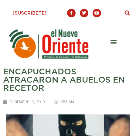
F
T
Y
¡SUSCRÍBETE!
a
w
o
c
i
u
e
t
t
b
t
u
o
e
b
o
r
e
k
-
f
ENCAPUCHADOS
ATRACARON A ABUELOS EN
RECETOR
DICIEMBRE 10, 2019
7:58 AM