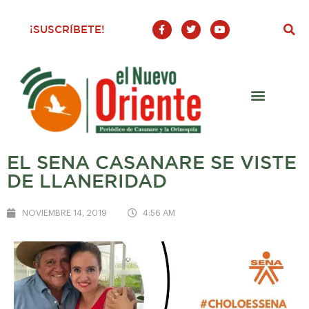
F
T
Y
¡SUSCRÍBETE!
a
w
o
c
i
u
e
t
t
b
t
u
o
e
b
o
r
e
k
-
f
EL SENA CASANARE SE VISTE
DE LLANERIDAD
NOVIEMBRE 14, 2019
4:56 AM