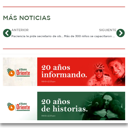
MÁS NOTICIAS
Ant
Si
ANTERIOR
SIGUIENTE
Paciencia le pide secretario de obras a comunidad que no puede salir de sus fincas porque no hay vía
Más de 300 niños se capacitaron para que no acepten violencia sexual e intrafamiliar