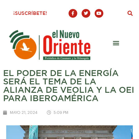
F
T
Y
¡SUSCRÍBETE!
a
w
o
c
i
u
e
t
t
b
t
u
o
e
b
o
r
e
k
-
f
EL PODER DE LA ENERGÍA
SERÁ EL TEMA DE LA
ALIANZA DE VEOLIA Y LA OEI
PARA IBEROAMÉRICA
MAYO 21, 2024
5:09 PM