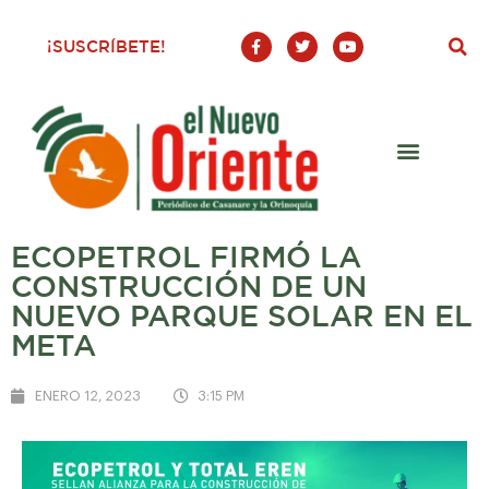
F
T
Y
¡SUSCRÍBETE!
a
w
o
c
i
u
e
t
t
b
t
u
o
e
b
o
r
e
k
-
f
ECOPETROL FIRMÓ LA
CONSTRUCCIÓN DE UN
NUEVO PARQUE SOLAR EN EL
META
ENERO 12, 2023
3:15 PM