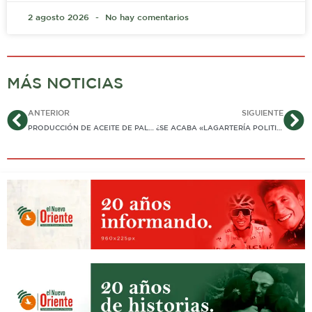
2 agosto 2026
No hay comentarios
MÁS NOTICIAS
Ant
Si
ANTERIOR
SIGUIENTE
PRODUCCIÓN DE ACEITE DE PALMA LLEGÓ A NIVELES HISTÓRICOS EN 2022
¿SE ACABA «LAGARTERÍA POLITIQUERA» PARA DESIGNAR REPRESENTANTES DE GOBIERNO NACIONAL EN LAS JUNTAS DE CÁMARAS DE COMERCIO…?