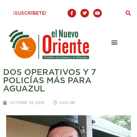
F
T
Y
¡SUSCRÍBETE!
a
w
o
c
i
u
e
t
t
b
t
u
o
e
b
o
r
e
k
-
f
DOS OPERATIVOS Y 7
POLICÍAS MÁS PARA
AGUAZUL
OCTUBRE 29, 2019
5:00 AM