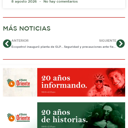
8 agosto 2026
No hay comentarios
MÁS NOTICIAS
Ant
Si
ANTERIOR
SIGUIENTE
Ecopetrol inauguró planta de GLP en Cupiagua
Seguridad y precauciones ante fiesta de disfraces