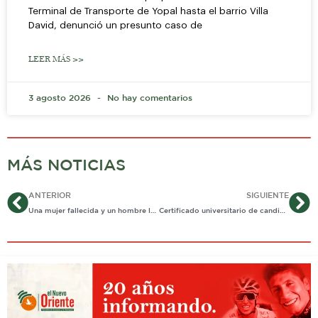
Terminal de Transporte de Yopal hasta el barrio Villa
David, denunció un presunto caso de
LEER MÁS >>
3 agosto 2026
No hay comentarios
MÁS NOTICIAS
Ant
Si
ANTERIOR
SIGUIENTE
Una mujer fallecida y un hombre lesionado en aguas del Cravo
Certificado universitario de candidato a la alcaldía de Yopal es un montaje