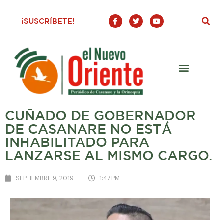
F
T
Y
¡SUSCRÍBETE!
a
w
o
c
i
u
e
t
t
b
t
u
o
e
b
o
r
e
k
-
f
CUÑADO DE GOBERNADOR
DE CASANARE NO ESTÁ
INHABILITADO PARA
LANZARSE AL MISMO CARGO.
SEPTIEMBRE 9, 2019
1:47 PM