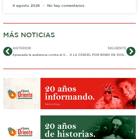
4 agosto 2026
No hay comentarios
MÁS NOTICIAS
Ant
Si
ANTERIOR
SIGUIENTE
Aplazada la audiencia contra el líder comunal Josué Zorro
A LA CÁRCEL POR ROBO DE DOS PANTALONES