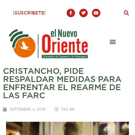
F
T
Y
¡SUSCRÍBETE!
a
w
o
c
i
u
e
t
t
b
t
u
o
e
b
o
r
e
k
-
f
CRISTANCHO, PIDE
RESPALDAR MEDIDAS PARA
ENFRENTAR EL REARME DE
LAS FARC
SEPTIEMBRE 3, 2019
7:53 AM