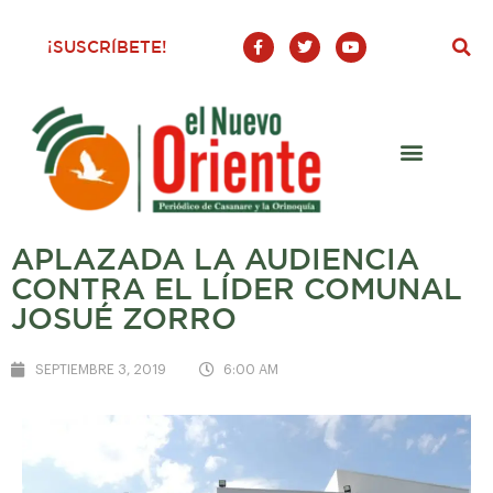
F
T
Y
¡SUSCRÍBETE!
a
w
o
c
i
u
e
t
t
b
t
u
o
e
b
o
r
e
k
-
f
APLAZADA LA AUDIENCIA
CONTRA EL LÍDER COMUNAL
JOSUÉ ZORRO
SEPTIEMBRE 3, 2019
6:00 AM