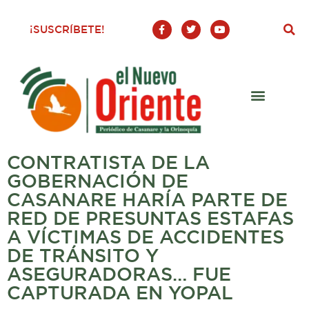
F
T
Y
¡SUSCRÍBETE!
a
w
o
c
i
u
e
t
t
b
t
u
o
e
b
o
r
e
k
-
f
CONTRATISTA DE LA
GOBERNACIÓN DE
CASANARE HARÍA PARTE DE
RED DE PRESUNTAS ESTAFAS
A VÍCTIMAS DE ACCIDENTES
DE TRÁNSITO Y
ASEGURADORAS… FUE
CAPTURADA EN YOPAL