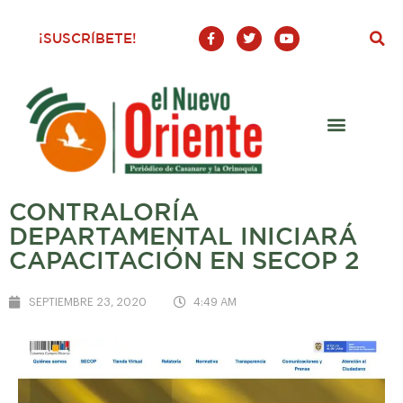
F
T
Y
¡SUSCRÍBETE!
a
w
o
c
i
u
e
t
t
b
t
u
o
e
b
o
r
e
k
-
f
CONTRALORÍA
DEPARTAMENTAL INICIARÁ
CAPACITACIÓN EN SECOP 2
SEPTIEMBRE 23, 2020
4:49 AM