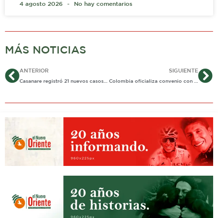
4 agosto 2026
No hay comentarios
MÁS NOTICIAS
Ant
Si
ANTERIOR
SIGUIENTE
Casanare registró 21 nuevos casos de Covid-19
Colombia oficializa convenio con Covax que garantiza adquisición de 10 millones de vacunas contra covid-19