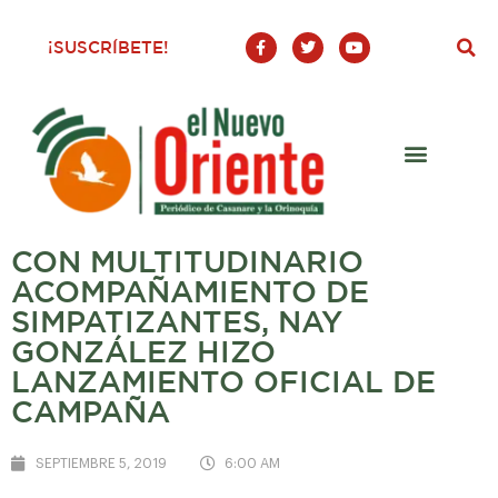
F
T
Y
¡SUSCRÍBETE!
a
w
o
c
i
u
e
t
t
b
t
u
o
e
b
o
r
e
k
-
f
CON MULTITUDINARIO
ACOMPAÑAMIENTO DE
SIMPATIZANTES, NAY
GONZÁLEZ HIZO
LANZAMIENTO OFICIAL DE
CAMPAÑA
SEPTIEMBRE 5, 2019
6:00 AM