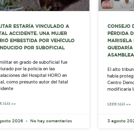
LITAR ESTARÍA VINCULADO A
CONSEJO 
TAL ACCIDENTE. UNA MUJER
PÉRDIDA D
RIÓ EMBESTIDA POR VEHÍCULO
MARISELA
NDUCIDO POR SUBOFICIAL
QUEDARÍA 
ASAMBLEA
militar en grado de suboficial fue
turado por la policía en las
El alto tribu
talaciones del Hospital HORO en
había protegi
al, como presunto autor del fatal
Centro Democ
idente
modificaría 
R MÁS >>
LEER MÁS >>
gosto 2026
No hay comentarios
3 agosto 2