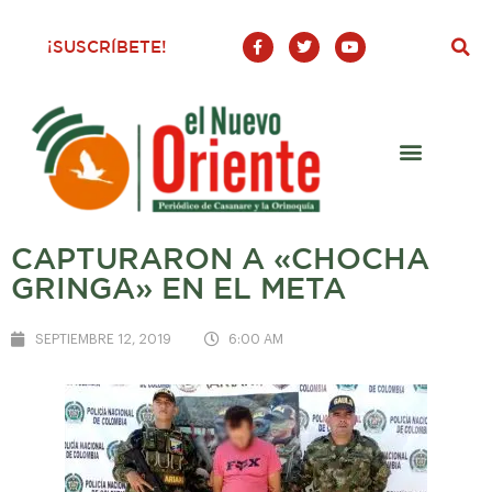
F
T
Y
¡SUSCRÍBETE!
a
w
o
c
i
u
e
t
t
b
t
u
o
e
b
o
r
e
k
-
f
CAPTURARON A «CHOCHA
GRINGA» EN EL META
SEPTIEMBRE 12, 2019
6:00 AM