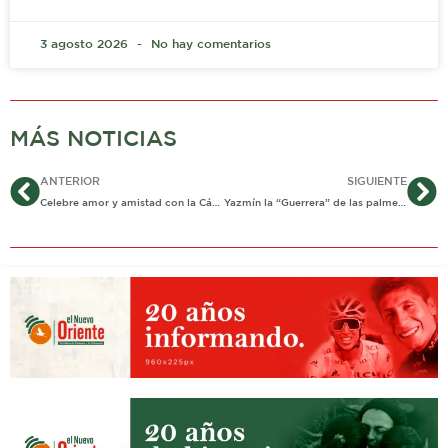
3 agosto 2026
No hay comentarios
MÁS NOTICIAS
Ant
Si
ANTERIOR
SIGUIENTE
Celebre amor y amistad con la Cámara de Comercio de Casanare
Yazmín la “Guerrera” de las palmeras