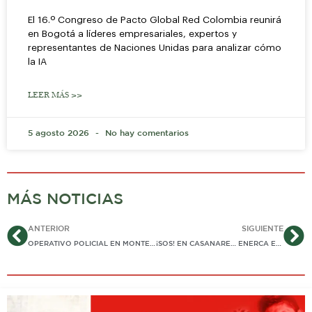
El 16.º Congreso de Pacto Global Red Colombia reunirá
en Bogotá a líderes empresariales, expertos y
representantes de Naciones Unidas para analizar cómo
la IA
LEER MÁS >>
5 agosto 2026
No hay comentarios
MÁS NOTICIAS
Ant
Si
ANTERIOR
SIGUIENTE
OPERATIVO POLICIAL EN MONTERREY PERMITE RECUPERAR UN CABEZOTE DE MULA HURTADO EN EL SUR DE CASANARE
¡SOS! EN CASANARE… ENERCA EN EMERGENCIA ECONÓMICA