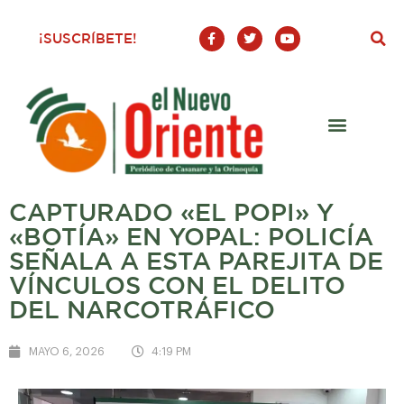
F
T
Y
¡SUSCRÍBETE!
a
w
o
c
i
u
e
t
t
b
t
u
o
e
b
o
r
e
k
-
f
CAPTURADO «EL POPI» Y
«BOTÍA» EN YOPAL: POLICÍA
SEÑALA A ESTA PAREJITA DE
VÍNCULOS CON EL DELITO
DEL NARCOTRÁFICO
MAYO 6, 2026
4:19 PM