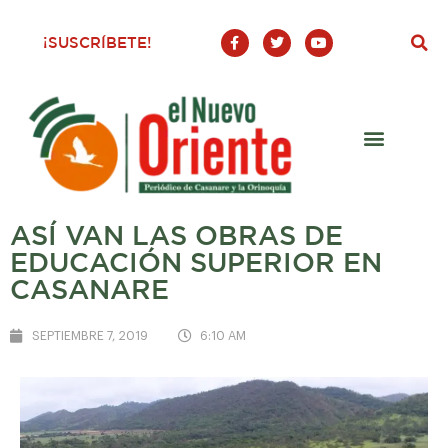
F
T
Y
¡SUSCRÍBETE!
a
w
o
c
i
u
e
t
t
b
t
u
o
e
b
o
r
e
k
-
f
ASÍ VAN LAS OBRAS DE
EDUCACIÓN SUPERIOR EN
CASANARE
SEPTIEMBRE 7, 2019
6:10 AM