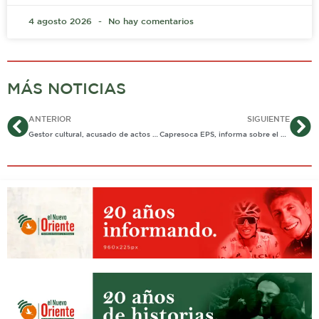
4 agosto 2026
No hay comentarios
MÁS NOTICIAS
Ant
Si
ANTERIOR
SIGUIENTE
Gestor cultural, acusado de actos sexuales abusivos con menor de 14 años quedó en libertad, por vencimiento de términos
Capresoca EPS, informa sobre el protocolo de atención de pacientes en resguardos indígenas