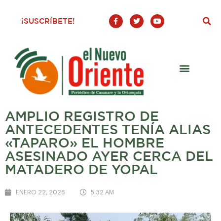
F
T
Y
¡SUSCRÍBETE!
a
w
o
c
i
u
e
t
t
b
t
u
o
e
b
o
r
e
k
-
f
AMPLIO REGISTRO DE
ANTECEDENTES TENÍA ALIAS
«TAPARO» EL HOMBRE
ASESINADO AYER CERCA DEL
MATADERO DE YOPAL
ENERO 22, 2026
5:32 AM