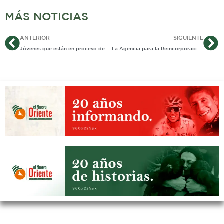
MÁS NOTICIAS
Ant
Si
ANTERIOR
SIGUIENTE
Jóvenes que están en proceso de rehabilitación se graduaron como bachilleres
La Agencia para la Reincorporación y Normalización (ARN) clausuró la iniciativa comunitaria ‘Tendiendo Puentes’ que durante el 2019 se aplicó en Villanueva