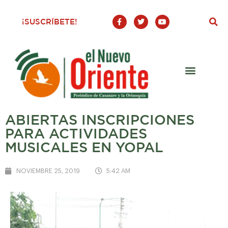
F
T
Y
¡SUSCRÍBETE!
a
w
o
c
i
u
e
t
t
b
t
u
o
e
b
o
r
e
k
-
f
ABIERTAS INSCRIPCIONES
PARA ACTIVIDADES
MUSICALES EN YOPAL
NOVIEMBRE 25, 2019
5:42 AM