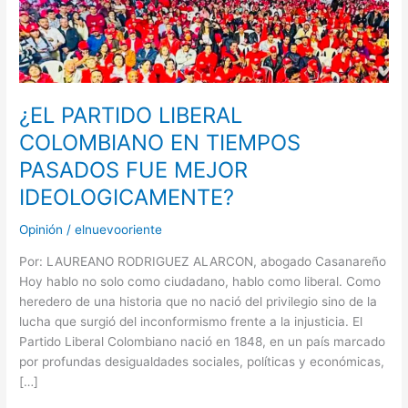
LIBERAL
COLOMBIANO
EN
TIEMPOS
PASADOS
FUE
¿EL PARTIDO LIBERAL
MEJOR
COLOMBIANO EN TIEMPOS
IDEOLOGICAMENTE?
PASADOS FUE MEJOR
IDEOLOGICAMENTE?
Opinión
/
elnuevooriente
Por: LAUREANO RODRIGUEZ ALARCON, abogado Casanareño
Hoy hablo no solo como ciudadano, hablo como liberal. Como
heredero de una historia que no nació del privilegio sino de la
lucha que surgió del inconformismo frente a la injusticia. El
Partido Liberal Colombiano nació en 1848, en un país marcado
por profundas desigualdades sociales, políticas y económicas,
[…]