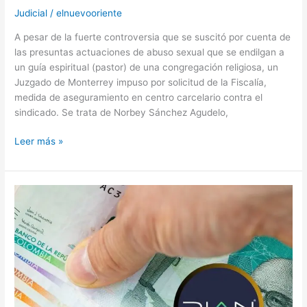
Judicial
/
elnuevooriente
A pesar de la fuerte controversia que se suscitó por cuenta de
las presuntas actuaciones de abuso sexual que se endilgan a
un guía espiritual (pastor) de una congregación religiosa, un
Juzgado de Monterrey impuso por solicitud de la Fiscalía,
medida de aseguramiento en centro carcelario contra el
sindicado. Se trata de Norbey Sánchez Agudelo,
Leer más »
La
empresa
que
revoluciona
el
mercado
tributario
en