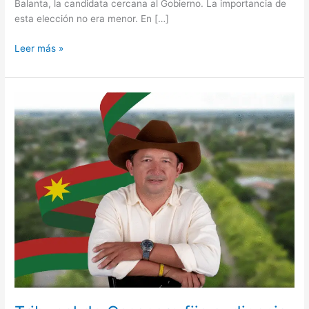
Balanta, la candidata cercana al Gobierno. La importancia de
esta elección no era menor. En […]
Leer más »
Tribunal
de
Casanare
fija
audiencia
pública
en
proceso
de
pérdida
de
investidura
contra
diputado