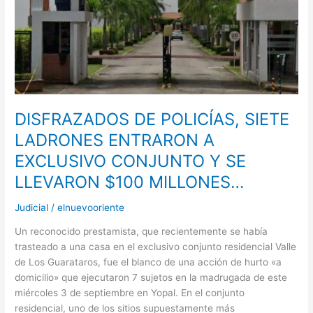
LADRONES
ENTRARON
A
EXCLUSIVO
CONJUNTO
Y
SE
DISFRAZADOS DE POLICÍAS, SIETE
LLEVARON
LADRONES ENTRARON A
$100
MILLONES…
EXCLUSIVO CONJUNTO Y SE
LLEVARON $100 MILLONES…
Judicial
/
elnuevooriente
Un reconocido prestamista, que recientemente se había
trasteado a una casa en el exclusivo conjunto residencial Valle
de Los Guarataros, fue el blanco de una acción de hurto «a
domicilio» que ejecutaron 7 sujetos en la madrugada de este
miércoles 3 de septiembre en Yopal. En el conjunto
residencial, uno de los sitios supuestamente más