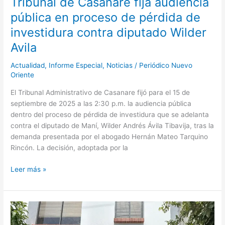
Tribunal de Casanare fija audiencia
Wilder
Avila
pública en proceso de pérdida de
investidura contra diputado Wilder
Avila
Actualidad
,
Informe Especial
,
Noticias
/
Periódico Nuevo
Oriente
El Tribunal Administrativo de Casanare fijó para el 15 de
septiembre de 2025 a las 2:30 p.m. la audiencia pública
dentro del proceso de pérdida de investidura que se adelanta
contra el diputado de Maní, Wilder Andrés Ávila Tibavija, tras la
demanda presentada por el abogado Hernán Mateo Tarquino
Rincón. La decisión, adoptada por la
Leer más »
Procurador
Regional