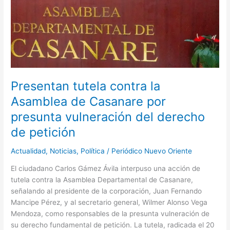
presunta
vulneración
del
derecho
de
petición
Presentan tutela contra la
Asamblea de Casanare por
presunta vulneración del derecho
de petición
Actualidad
,
Noticias
,
Política
/
Periódico Nuevo Oriente
El ciudadano Carlos Gámez Ávila interpuso una acción de
tutela contra la Asamblea Departamental de Casanare,
señalando al presidente de la corporación, Juan Fernando
Mancipe Pérez, y al secretario general, Wilmer Alonso Vega
Mendoza, como responsables de la presunta vulneración de
su derecho fundamental de petición. La tutela, radicada el 20