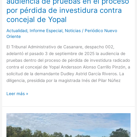
audiencia de pruebas en el proceso
concejal
por pérdida de investidura contra
de
Yopal
concejal de Yopal
Actualidad
,
Informe Especial
,
Noticias
/
Periódico Nuevo
Oriente
El Tribunal Administrativo de Casanare, despacho 002,
adelantó el pasado 3 de septiembre de 2025 la audiencia de
pruebas dentro del proceso de pérdida de investidura radicado
contra el concejal de Yopal Andersson Alonso Carrillo Pinzón, a
solicitud de la demandante Dudley Astrid García Riveros. La
diligencia, presidida por la magistrada Inés del Pilar Núñez
Leer más »
DOS
HERIDOS
Y
CUATRO