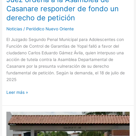
un
Casanare responder de fondo un
derecho
de
derecho de petición
petición
Noticias
/
Periódico Nuevo Oriente
El Juzgado Segundo Penal Municipal para Adolescentes con
Función de Control de Garantías de Yopal falló a favor del
ciudadano Carlos Eduardo Gámez Ávila, quien interpuso una
acción de tutela contra la Asamblea Departamental de
Casanare por la presunta vulneración de su derecho
fundamental de petición. Según la demanda, el 18 de julio de
2025
Leer más »
DISFRAZADOS
DE
POLICÍAS,
SIETE