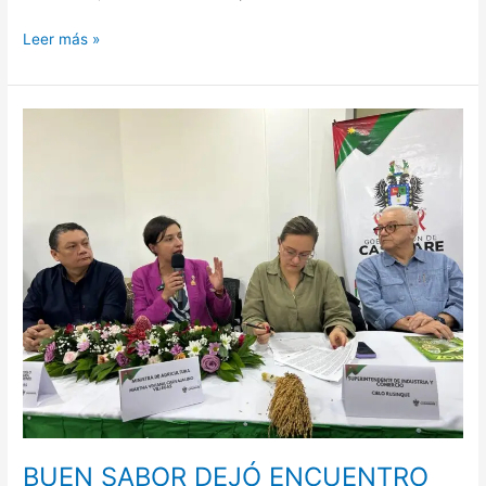
Leer más »
BUEN
SABOR
DEJÓ
ENCUENTRO
ARROCERO
DE
GOBIERNO,
CULTIVADORES
Y
MOLINEROS
EN
CASANARE
BUEN SABOR DEJÓ ENCUENTRO