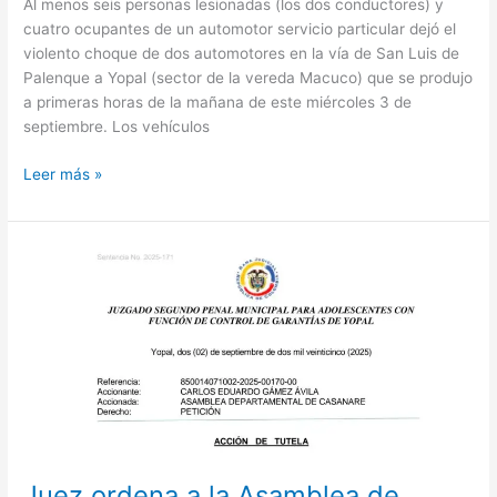
Al menos seis personas lesionadas (los dos conductores) y
cuatro ocupantes de un automotor servicio particular dejó el
violento choque de dos automotores en la vía de San Luis de
Palenque a Yopal (sector de la vereda Macuco) que se produjo
a primeras horas de la mañana de este miércoles 3 de
septiembre. Los vehículos
Leer más »
Juez
ordena
a
la
Asamblea
de
Casanare
responder
de
fondo
Juez ordena a la Asamblea de