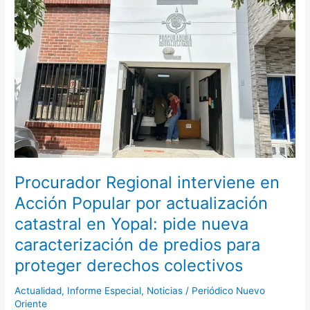
interviene
en
Acción
Popular
por
actualización
catastral
en
Yopal:
pide
nueva
caracterización
Procurador Regional interviene en
de
Acción Popular por actualización
predios
para
catastral en Yopal: pide nueva
proteger
caracterización de predios para
derechos
proteger derechos colectivos
colectivos
Actualidad
,
Informe Especial
,
Noticias
/
Periódico Nuevo
Oriente