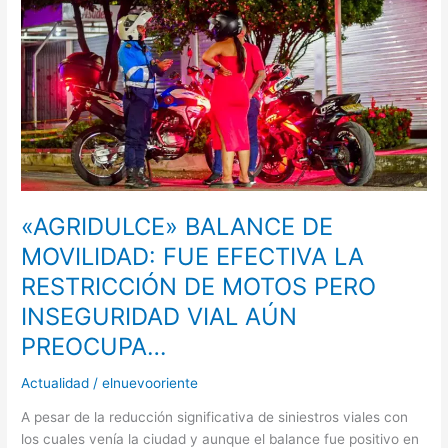
FUE
EFECTIVA
LA
RESTRICCIÓN
DE
MOTOS
PERO
INSEGURIDAD
VIAL
AÚN
«AGRIDULCE» BALANCE DE
PREOCUPA…
MOVILIDAD: FUE EFECTIVA LA
RESTRICCIÓN DE MOTOS PERO
INSEGURIDAD VIAL AÚN
PREOCUPA…
Actualidad
/
elnuevooriente
A pesar de la reducción significativa de siniestros viales con
los cuales venía la ciudad y aunque el balance fue positivo en