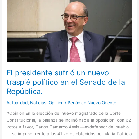
presidente
sufrió
un
nuevo
traspié
político
en
el
Senado
de
la
El presidente sufrió un nuevo
República.
traspié político en el Senado de la
República.
Actualidad
,
Noticias
,
Opinión
/
Periódico Nuevo Oriente
#Opinion En la elección del nuevo magistrado de la Corte
Constitucional, la balanza se inclinó hacia la oposición: con 62
votos a favor, Carlos Camargo Assis —exdefensor del pueblo
— se impuso frente a los 41 votos obtenidos por María Patricia