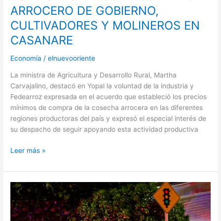
ARROCERO DE GOBIERNO,
CULTIVADORES Y MOLINEROS EN
CASANARE
Economía
/
elnuevooriente
La ministra de Agricultura y Desarrollo Rural, Martha
Carvajalino, destacó en Yopal la voluntad de la industria y
Fedearroz expresada en el acuerdo que estableció los precios
mínimos de compra de la cosecha arrocera en las diferentes
regiones productoras del país y expresó el especial interés de
su despacho de seguir apoyando esta actividad productiva
Leer más »
«AGRIDULCE»
BALANCE
DE
MOVILIDAD: