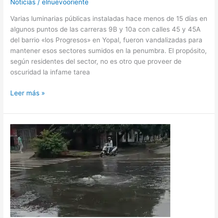
Noticias
/
elnuevooriente
Varias luminarias públicas instaladas hace menos de 15 días en
algunos puntos de las carreras 9B y 10a con calles 45 y 45A
del barrio «los Progresos» en Yopal, fueron vandalizadas para
mantener esos sectores sumidos en la penumbra. El propósito,
según residentes del sector, no es otro que proveer de
oscuridad la infame tarea
Leer más »
POR
DAÑO
EN
POZO
DE
INSPECCIÓN
DE
ALCANTARILLA
TOCA