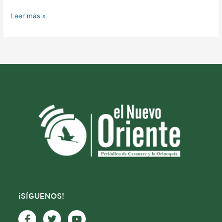
Leer más »
¡SÍGUENOS!
F
T
Y