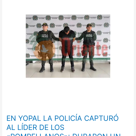
LA
POLICÍA
CAPTURÓ
AL
LÍDER
DE
LOS
«ROMPELLANOS»:
DURARON
UN
AÑO
BUSCÁNDOLO
EN YOPAL LA POLICÍA CAPTURÓ
AL LÍDER DE LOS