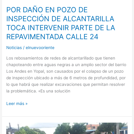
INTERVENIR
POR DAÑO EN POZO DE
PARTE
INSPECCIÓN DE ALCANTARILLA
DE
LA
TOCA INTERVENIR PARTE DE LA
REPAVIMENTADA
REPAVIMENTADA CALLE 24
CALLE
24
Noticias
/
elnuevooriente
Los rebosamientos de redes de alcantarillado que tienen
chapoteando entre aguas negras a un amplio sector del barrio
Los Andes en Yopal, son causados por el colapso de un pozo
de inspección ubicado a más de 6 metros de profundidad, por
lo que habrá que realizar excavaciones que permitan resolver
la problemática. «Es una solución
Leer más »
NUEVA
VÍCTIMA