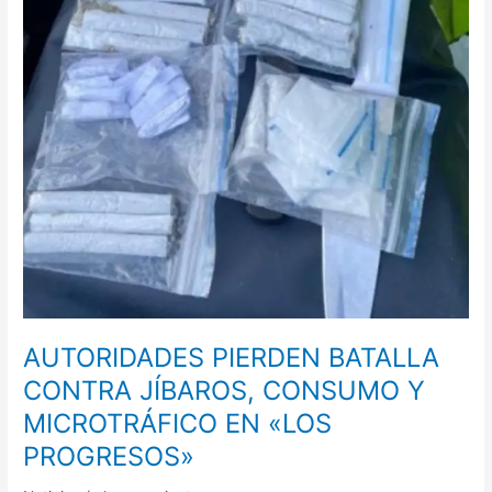
Y
MICROTRÁFICO
EN
«LOS
PROGRESOS»
AUTORIDADES PIERDEN BATALLA
CONTRA JÍBAROS, CONSUMO Y
MICROTRÁFICO EN «LOS
PROGRESOS»