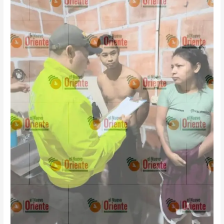
CHATO»:
AL
FIN…
PELIGROSO
GATILLERO
FUE
CAPTURADO
EN
EL
META