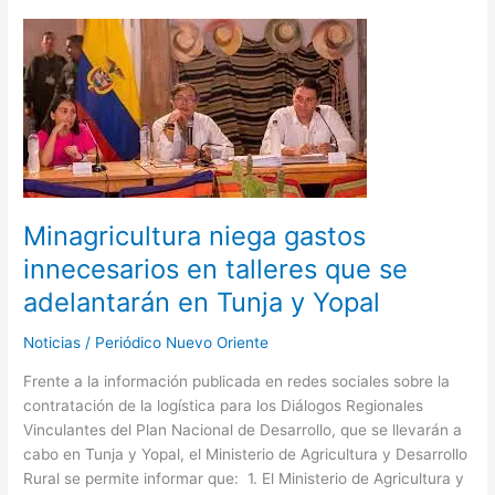
Minagricultura
niega
gastos
innecesarios
en
talleres
que
se
adelantarán
Minagricultura niega gastos
en
innecesarios en talleres que se
Tunja
adelantarán en Tunja y Yopal
y
Yopal
Noticias
/
Periódico Nuevo Oriente
Frente a la información publicada en redes sociales sobre la
contratación de la logística para los Diálogos Regionales
Vinculantes del Plan Nacional de Desarrollo, que se llevarán a
cabo en Tunja y Yopal, el Ministerio de Agricultura y Desarrollo
Rural se permite informar que: 1. El Ministerio de Agricultura y