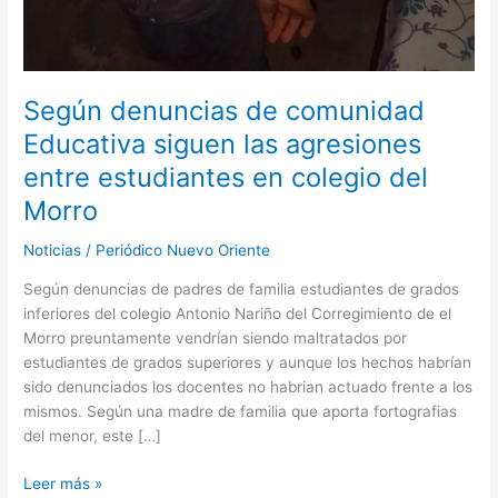
Según denuncias de comunidad
Educativa siguen las agresiones
entre estudiantes en colegio del
Morro
Noticias
/
Periódico Nuevo Oriente
Según denuncias de padres de familia estudiantes de grados
inferiores del colegio Antonio Nariño del Corregimiento de el
Morro preuntamente vendrían siendo maltratados por
estudiantes de grados superiores y aunque los hechos habrían
sido denunciados los docentes no habrian actuado frente a los
mismos. Según una madre de familia que aporta fortografias
del menor, este […]
Leer más »