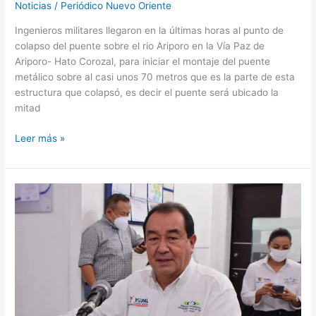
Noticias
/
Periódico Nuevo Oriente
Ingenieros militares llegaron en la últimas horas al punto de
colapso del puente sobre el rio Ariporo en la Vía Paz de
Ariporo- Hato Corozal, para iniciar el montaje del puente
metálico sobre al casi unos 70 metros que es la parte de esta
estructura que colapsó, es decir el puente será ubicado la
mitad
Leer más »
Más
de
9
horas
duró
debate
de
control
político