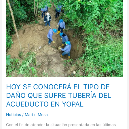
SE
CONOCERÁ
EL
TIPO
DE
DAÑO
QUE
SUFRE
TUBERÍA
DEL
ACUEDUCTO
EN
YOPAL
HOY SE CONOCERÁ EL TIPO DE
DAÑO QUE SUFRE TUBERÍA DEL
ACUEDUCTO EN YOPAL
Noticias
/
Martín Mesa
Con el fin de atender la situación presentada en las últimas