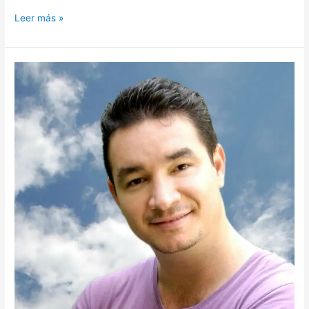
Leer más »
ADIÓS
A
UN
GRAN
PRODUCTOR
AUDIOVISUAL
LUCAS
PRADA.
LA
PRENSA
DE
CASANARE
LO
DESPIDE.