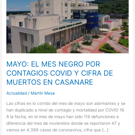
MES
NEGRO
POR
CONTAGIOS
COVID
Y
CIFRA
DE
MUERTOS
EN
MAYO: EL MES NEGRO POR
CASANARE
CONTAGIOS COVID Y CIFRA DE
MUERTOS EN CASANARE
Actualidad
/
Martín Mesa
Las cifras en lo corrido del mes de mayo son alarmantes y se
han duplicado a nivel de contagio y mortalidad por COVID 19.
A la fecha, en el mes de mayo han sido 114 defunciones a
diferencia del mes de noviembre donde se reportaron 47 y
vamos en 4.399 casos de coronavirus, cifra que […]