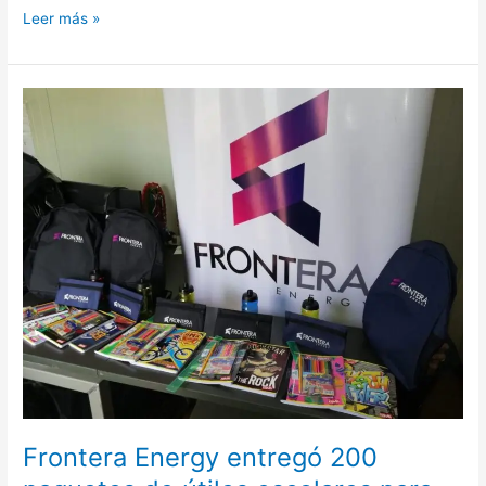
Leer más »
Frontera
Energy
entregó
200
paquetes
de
útiles
escolares
para
los
niños
del
Casanare
Frontera Energy entregó 200