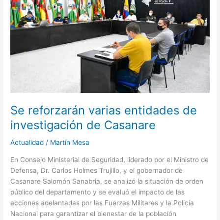
varias
entidades
de
investigación
de
Casanare
Se reforzarán varias entidades de
investigación de Casanare
Actualidad
/
Martín Mesa
En Consejo Ministerial de Seguridad, liderado por el Ministro de
Defensa, Dr. Carlos Holmes Trujillo, y el gobernador de
Casanare Salomón Sanabria, se analizó la situación de orden
público del departamento y se evaluó el impacto de las
acciones adelantadas por las Fuerzas Militares y la Policía
Nacional para garantizar el bienestar de la población