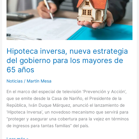
del
gobierno
para
los
mayores
de
65
Hipoteca inversa, nueva estrategia
años
del gobierno para los mayores de
65 años
Noticias
/
Martín Mesa
En el marco del especial de televisión ‘Prevención y Acción’,
que se emite desde la Casa de Nariño, el Presidente de la
República, Iván Duque Márquez, anunció el lanzamiento de
‘Hipoteca Inversa’, un novedoso mecanismo que servirá para
“proteger y asegurar una cobertura para la vejez en términos
de ingresos para tantas familias” del país.
Leer más »