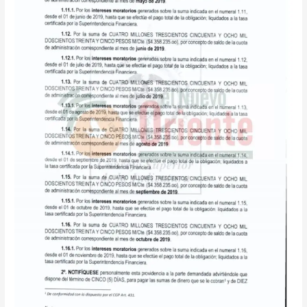
deberá
pagarle
la
Cámara
de
Comercio
a
Unicentro