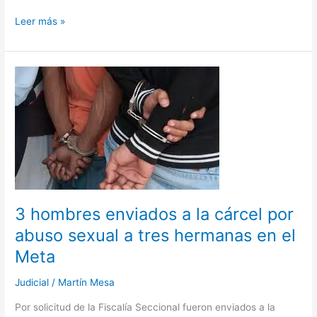
Leer más »
3
hombres
enviados
a
la
cárcel
por
abuso
sexual
3 hombres enviados a la cárcel por
a
tres
abuso sexual a tres hermanas en el
hermanas
Meta
en
el
Judicial
/
Martín Mesa
Meta
Por solicitud de la Fiscalía Seccional fueron enviados a la