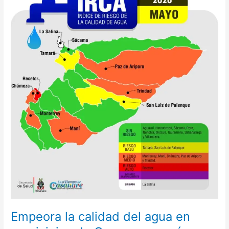
la
calidad
del
agua
en
municipios
de
Casanare,
según
informe
de
salud
departamental
Empeora la calidad del agua en