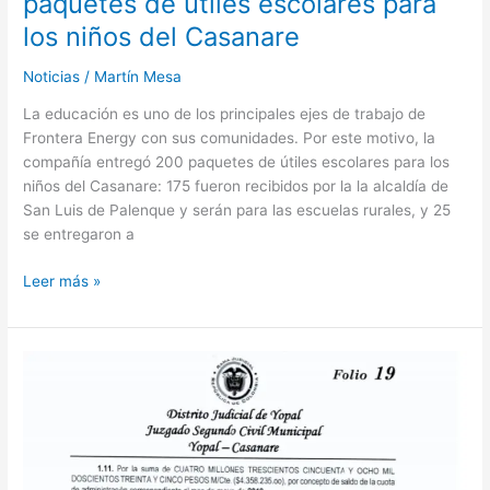
paquetes de útiles escolares para
los niños del Casanare
Noticias
/
Martín Mesa
La educación es uno de los principales ejes de trabajo de
Frontera Energy con sus comunidades. Por este motivo, la
compañía entregó 200 paquetes de útiles escolares para los
niños del Casanare: 175 fueron recibidos por la la alcaldía de
San Luis de Palenque y serán para las escuelas rurales, y 25
se entregaron a
Leer más »
Más
de
65
millones
de
pesos