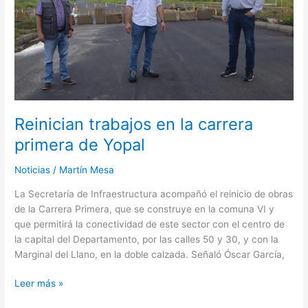
de
Yopal
Reinician trabajos en la carrera
primera de Yopal
Noticias
/
Martín Mesa
La Secretaría de Infraestructura acompañó el reinicio de obras
de la Carrera Primera, que se construye en la comuna VI y
que permitirá la conectividad de este sector con el centro de
la capital del Departamento, por las calles 50 y 30, y con la
Marginal del Llano, en la doble calzada. Señaló Óscar García,
Leer más »