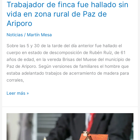
Paz
Trabajador de finca fue hallado sin
de
vida en zona rural de Paz de
Ariporo
Ariporo
Noticias
/
Martín Mesa
Sobre las 5 y 30 de la tarde del día anterior fue hallado el
cuerpo en estado de descomposición de Rubén Ruíz, de 61
años de edad, en la vereda Brisas del Muese del municipio de
Paz de Ariporo. Según versiones de familiares el hombre que
estaba adelantado trabajos de acerramiento de madera para
corrales,
Leer más »
Hipoteca
inversa,
nueva
estrategia