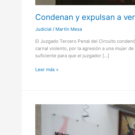
Condenan y expulsan a ven
Judicial
/
Martín Mesa
El Juzgado Tercero Penal del Circuito condenó 
carnal violento, por la agresión a una mujer d
suficiente para que el juzgador […]
Leer más »
Luis
Eduardo
Castro
cita