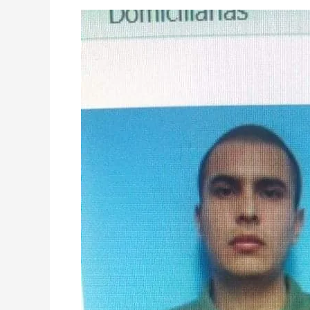
CONDENA
DE
41
AÑOS
A
FEMINICIDA