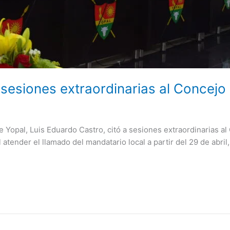
 sesiones extraordinarias al Concejo
e Yopal, Luis Eduardo Castro, citó a sesiones extraordinarias a
 atender el llamado del mandatario local a partir del 29 de abril