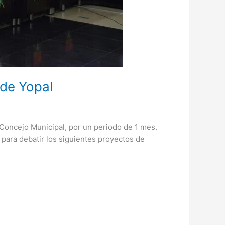
 de Yopal
l Concejo Municipal, por un periodo de 1 mes.
, para debatir los siguientes proyectos de