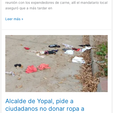
reunión con los expendedores de carne, allí el mandatario local
aseguró que a más tardar en
Leer más »
Alcalde
de
Yopal,
pide
a
ciudadanos
no
donar
ropa
a
ciudadanos
venezolanos
Alcalde de Yopal, pide a
ciudadanos no donar ropa a