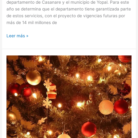
departamento de Casanare y el municipio de Yopal. Para este
año se determina que el departamento tiene garantizada parte
de estos servicios, con el proyecto de vigencias futuras por
más de 14 mil millones de
Leer más »
El
consumo
de
alumbrado
de
navideño,
tiene
en
aprietos
a
usuarios
de