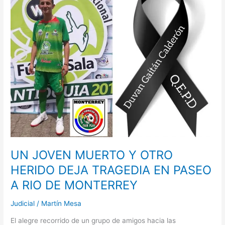
MUERTO
Y
OTRO
HERIDO
DEJA
TRAGEDIA
EN
PASEO
A
RIO
DE
MONTERREY
UN JOVEN MUERTO Y OTRO
HERIDO DEJA TRAGEDIA EN PASEO
A RIO DE MONTERREY
Judicial
/
Martín Mesa
El alegre recorrido de un grupo de amigos hacia las