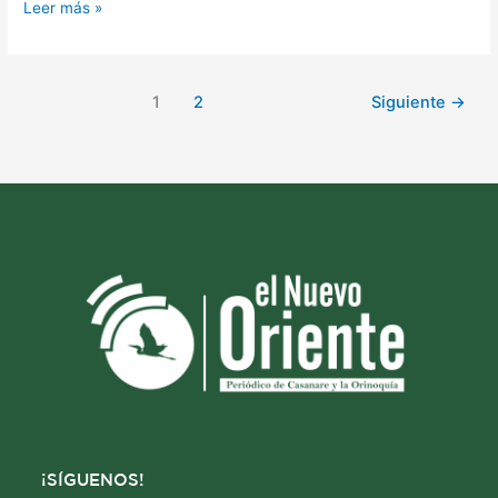
Leer más »
1
2
Siguiente
→
¡SÍGUENOS!