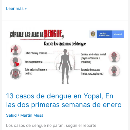
Leer más »
13
casos
de
dengue
en
Yopal,
En
las
dos
primeras
semanas
13 casos de dengue en Yopal, En
de
las dos primeras semanas de enero
enero
Salud
/
Martín Mesa
Los casos de dengue no paran, según el reporte