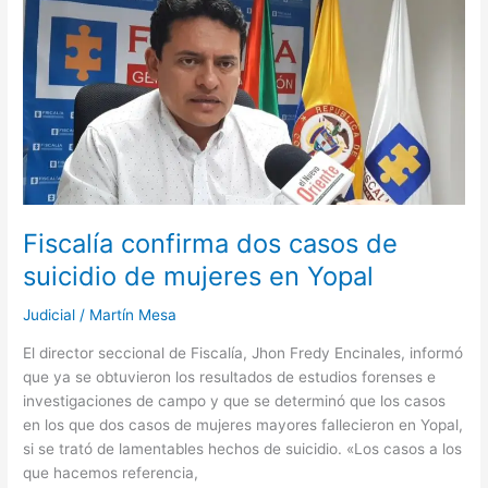
confirma
dos
casos
de
suicidio
de
mujeres
en
Yopal
Fiscalía confirma dos casos de
suicidio de mujeres en Yopal
Judicial
/
Martín Mesa
El director seccional de Fiscalía, Jhon Fredy Encinales, informó
que ya se obtuvieron los resultados de estudios forenses e
investigaciones de campo y que se determinó que los casos
en los que dos casos de mujeres mayores fallecieron en Yopal,
si se trató de lamentables hechos de suicidio. «Los casos a los
que hacemos referencia,