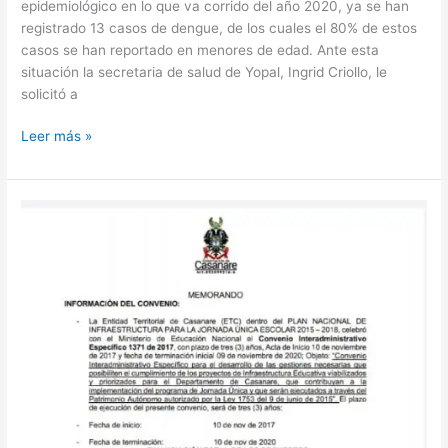
epidemiológico en lo que va corrido del año 2020, ya se han
registrado 13 casos de dengue, de los cuales el 80% de estos
casos se han reportado en menores de edad. Ante esta
situación la secretaria de salud de Yopal, Ingrid Criollo, le
solicitó a
Leer más »
Fue
reasignado
contrato
de
construcción
del
colegio
de
Támara