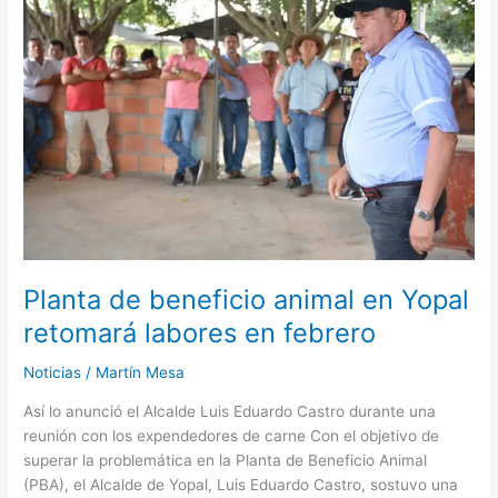
beneficio
animal
en
Yopal
retomará
labores
en
febrero
Planta de beneficio animal en Yopal
retomará labores en febrero
Noticias
/
Martín Mesa
Así lo anunció el Alcalde Luis Eduardo Castro durante una
reunión con los expendedores de carne Con el objetivo de
superar la problemática en la Planta de Beneficio Animal
(PBA), el Alcalde de Yopal, Luis Eduardo Castro, sostuvo una