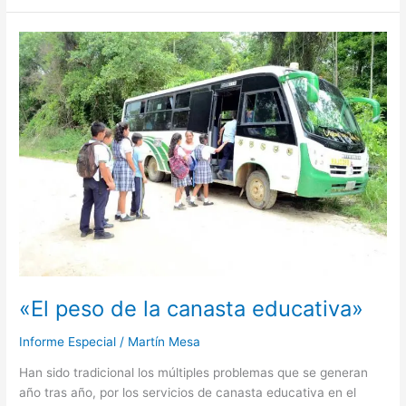
«El
peso
de
la
canasta
educativa»
«El peso de la canasta educativa»
Informe Especial
/
Martín Mesa
Han sido tradicional los múltiples problemas que se generan
año tras año, por los servicios de canasta educativa en el