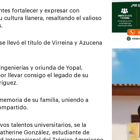
ntes fortalecer y expresar con
cultura llanera, resaltando el valioso
s.
e llevó el título de Virreina y Azucena
Ingenierías y oriunda de Yopal,
por llevar consigo el legado de su
ríguez.
a memoria de su familia, uniendo a
ompartido.
os talentos universitarios, se la
Katherine González, estudiante de
ad Internacional del Trópico Americano