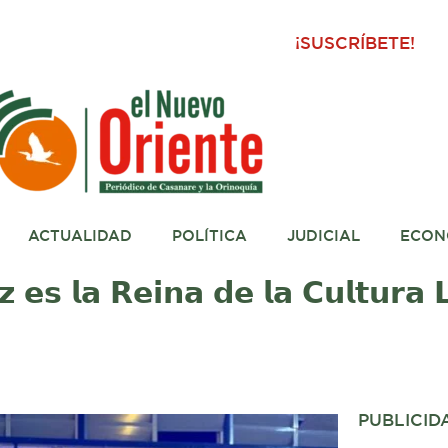
¡SUSCRÍBETE!
ACTUALIDAD
POLÍTICA
JUDICIAL
ECON
𝘇 𝗲𝘀 𝗹𝗮 𝗥𝗲𝗶𝗻𝗮 𝗱𝗲 𝗹𝗮 𝗖𝘂𝗹𝘁𝘂𝗿𝗮 
PUBLICID