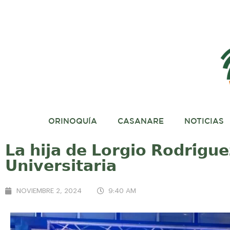
ORINOQUÍA
CASANARE
NOTICIAS
𝗟𝗮 𝗵𝗶𝗷𝗮 𝗱𝗲 𝗟𝗼𝗿𝗴𝗶𝗼 𝗥𝗼𝗱𝗿𝗶́𝗴𝘂𝗲
𝗨𝗻𝗶𝘃𝗲𝗿𝘀𝗶𝘁𝗮𝗿𝗶𝗮
NOVIEMBRE 2, 2024
9:40 AM