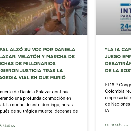
PAL ALZÓ SU VOZ POR DANIELA
“LA IA CA
LAZAR: VELATÓN Y MARCHA DE
JUEGO EMP
NCHAS DE MILLONARIOS
DEBATIRÁ
IGIERON JUSTICIA TRAS LA
DE LA SOS
AGEDIA VIAL EN QUE MURIÓ
El 16.º Cong
Colombia reu
muerte de Daniela Salazar continúa
empresariale
erando una profunda conmoción en
de Naciones 
al. La noche de este domingo, horas
IA
pués de su trágica muerte, decenas de
LEER MÁS >>
R MÁS >>