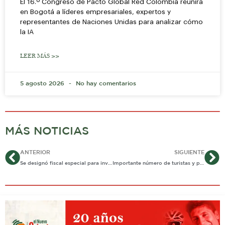
El 16.º Congreso de Pacto Global Red Colombia reunirá
en Bogotá a líderes empresariales, expertos y
representantes de Naciones Unidas para analizar cómo
la IA
LEER MÁS >>
5 agosto 2026
No hay comentarios
MÁS NOTICIAS
Ant
Si
ANTERIOR
SIGUIENTE
Se designó fiscal especial para investigar atraco de la comuna 6
Importante número de turistas y propios disfrutando del festival de Colonias