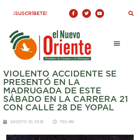
F
T
Y
¡SUSCRÍBETE!
a
w
o
c
i
u
e
t
t
b
t
u
o
e
b
o
r
e
k
-
f
VIOLENTO ACCIDENTE SE
PRESENTÓ EN LA
MADRUGADA DE ESTE
SÁBADO EN LA CARRERA 21
CON CALLE 28 DE YOPAL
AGOSTO 10, 2019
7:50 AM