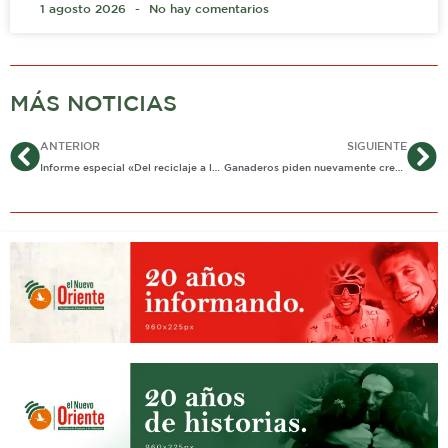
1 agosto 2026
No hay comentarios
MÁS NOTICIAS
Ant
Si
ANTERIOR
SIGUIENTE
Informe especial «Del reciclaje a la labor social»
Ganaderos piden nuevamente creación del frigorífico