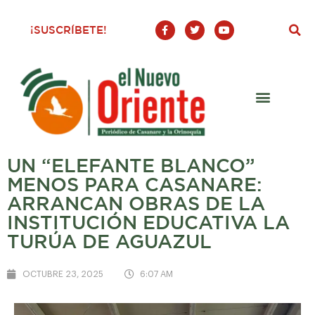
F
T
Y
¡SUSCRÍBETE!
a
w
o
c
i
u
e
t
t
b
t
u
o
e
b
o
r
e
k
-
f
UN “ELEFANTE BLANCO”
MENOS PARA CASANARE:
ARRANCAN OBRAS DE LA
INSTITUCIÓN EDUCATIVA LA
TURÚA DE AGUAZUL
OCTUBRE 23, 2025
6:07 AM