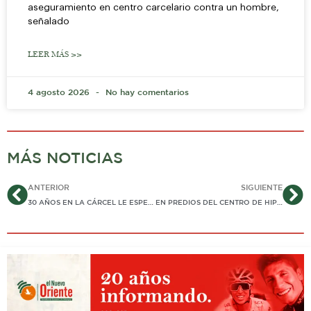
aseguramiento en centro carcelario contra un hombre,
señalado
LEER MÁS >>
4 agosto 2026
No hay comentarios
MÁS NOTICIAS
Ant
Si
ANTERIOR
SIGUIENTE
30 AÑOS EN LA CÁRCEL LE ESPERAN A «LA MONA»: TEMIBLE AUXILIADORA DEL ELN CAPTURADA EN AGUAZUL…
EN PREDIOS DEL CENTRO DE HIPOTERAPIA DE YOPAL SE CONSTRUIRÁ HOSPITAL DE SALUD MENTAL GESTIONADO POR LA ALCALDÍA