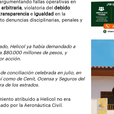
 argumentando fallas operativas en
e
arbitraria
, violatoria del
debido
transparencia
e
igualdad
en la
to denuncias disciplinarias, penales y
do, Helicol ya había demandado a
a $80.000 millones de pesos, y
or acción.
de conciliación celebrada en julio, en
así como de Cenit, Ocensa y Seguros del
ra de los estrados.
iento atribuido a Helicol no era
ado por la Aeronáutica Civil.