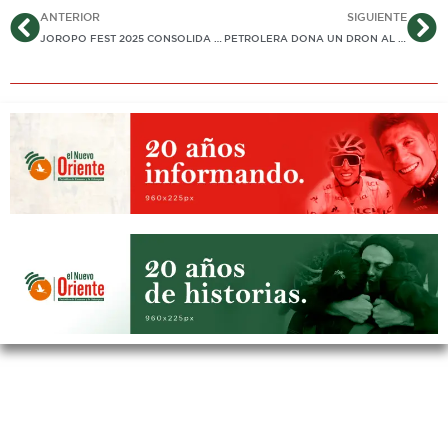
Ant
Si
ANTERIOR
SIGUIENTE
JOROPO FEST 2025 CONSOLIDA A CASANARE COMO UN EPICENTRO CULTURAL, CREATIVO E INNOVADOR
PETROLERA DONA UN DRON AL EJÉRCITO EN CASANARE. MILITARES DICEN QUE FORTALECERÁ CAPACIDAD DE VIGILANCIA