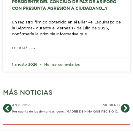
PRESIDENTE DEL CONCEJO DE PAZ DE ARIPORO
CON PRESUNTA AGRESIÓN A CIUDADANO…?
Un registro fílmico obtenido en el Billar «el Esquinazo de
la Séptima» durante el viernes 17 de julio de 2026,
confirmaría la primicia informativa que
LEER MÁS >>
1 agosto 2026
No hay comentarios
MÁS NOTICIAS
Ant
Si
ANTERIOR
SIGUIENTE
Por cuenta de las demandas, concejo de Paz de Ariporo podría renovarse antes de elecciones.
MADRE DE NIÑA QUE RECIBIÓ CHUZÓN DE TIJERA EN UNO DE SUS OJOS EN COLEGIO DE AGUAZUL, PIDE AYUDA PARA SU HIJA