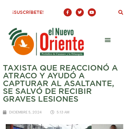
F
T
Y
¡SUSCRÍBETE!
a
w
o
c
i
u
e
t
t
b
t
u
o
e
b
o
r
e
k
-
f
TAXISTA QUE REACCIONÓ A
ATRACO Y AYUDÓ A
CAPTURAR AL ASALTANTE,
SE SALVÓ DE RECIBIR
GRAVES LESIONES
DICIEMBRE 5, 2024
5:13 AM