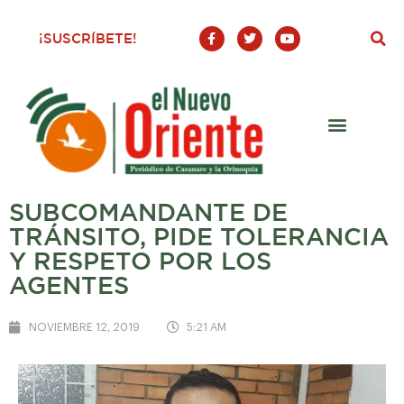
F
T
Y
¡SUSCRÍBETE!
a
w
o
c
i
u
e
t
t
b
t
u
o
e
b
o
r
e
k
-
f
SUBCOMANDANTE DE
TRÁNSITO, PIDE TOLERANCIA
Y RESPETO POR LOS
AGENTES
NOVIEMBRE 12, 2019
5:21 AM