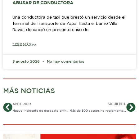
ABUSAR DE CONDUCTORA
Una conductora de taxi que prestó un servicio desde el
Terminal de Transporte de Yopal hasta el barrio Villa
David, denunció un presunto caso de
LEER MÁS >>
3 agosto 2026
No hay comentarios
MÁS NOTICIAS
Ant
Si
ANTERIOR
SIGUIENTE
Nuevo incidente de desacato enfrenta el alcalde Leonardo Puentes
Más de 800 cascos no reglamentarios fueron destruidos en Yopal