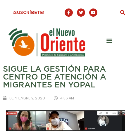
F
T
Y
¡SUSCRÍBETE!
a
w
o
c
i
u
e
t
t
b
t
u
o
e
b
o
r
e
k
-
f
SIGUE LA GESTIÓN PARA
CENTRO DE ATENCIÓN A
MIGRANTES EN YOPAL
SEPTIEMBRE 9, 2020
4:56 AM