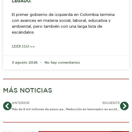
LEGADO.
El primer gobierno de izquierda en Colombia termina
con avances en materia social, laboral, educativa y
ambiental, pero también con una larga lista de
escándalos
LEER MÁS >>
3 agosto 2026
No hay comentarios
MÁS NOTICIAS
Ant
Si
ANTERIOR
SIGUIENTE
Más de 8 mil millones de pesos para la seguridad en Casanare
Reducción en lesionados en accidentes de tránsito presenta Yopal